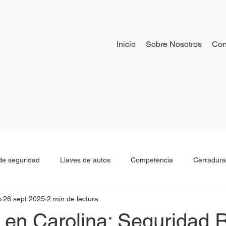
Inicio
Sobre Nosotros
Con
e seguridad
Llaves de autos
Competencia
Cerradura
s
26 sept 2025
2 min de lectura
os
Historia cerrajeria
Beeper de autos
 en Carolina: Seguridad 