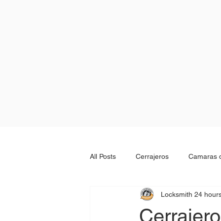
All Posts
Cerrajeros
Camaras d
Locksmith 24 hour
Locksmith 24 hours
Abrir aut
Cerrajero