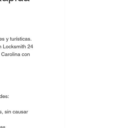
 y turísticas. 
En Locksmith 24 
 Carolina con 
des:
, sin causar 
cas.