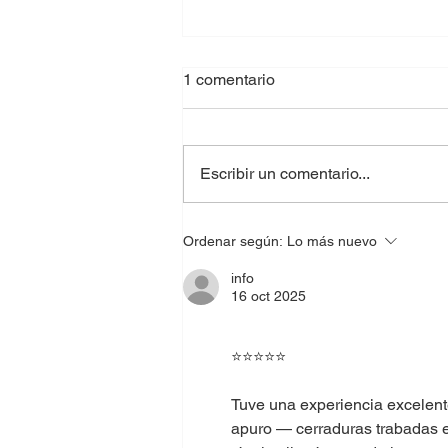
1 comentario
Escribir un comentario...
🔑 Cerrajero a Domicilio en
Ordenar según:
Lo más nuevo
Puerto Rico
info
16 oct 2025
⭐️⭐️⭐️⭐️⭐️
Tuve una experiencia excelent
apuro — cerraduras trabadas e