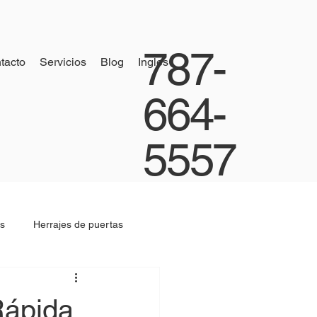
787-
tacto
Servicios
Blog
Ingles
664-
5557
s
Herrajes de puertas
Rápida