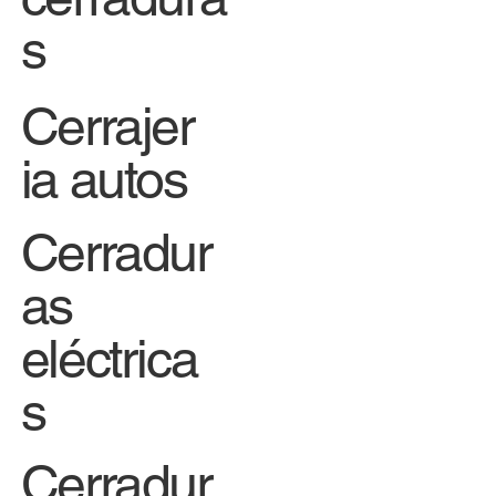
n
cerradura
s
Cerrajer
ia autos
Cerradur
as
eléctrica
s