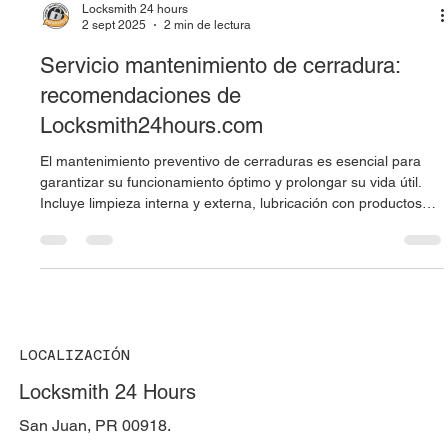
Locksmith 24 hours
2 sept 2025
2 min de lectura
Servicio mantenimiento de cerradura:
recomendaciones de
Locksmith24hours.com
El mantenimiento preventivo de cerraduras es esencial para
garantizar su funcionamiento óptimo y prolongar su vida útil.
Incluye limpieza interna y externa, lubricación con productos
adecuados como grafito o silicona, revisión de alineación de
puertas y cerraduras, inspección de llaves y chequeo de
cerraduras electrónicas. Realizar estos pasos regularmente
ayuda a evitar emergencias, reduce costos de reparación y
asegura la seguridad continua de tu hogar o negocio.
LOCALIZACIÓN