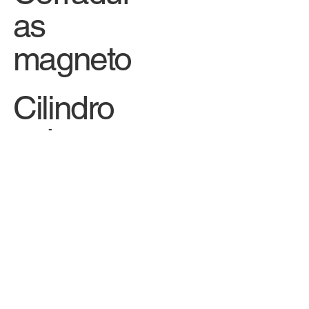
Cerradur
as
magneto
Cilindro
s de
segurid
ad