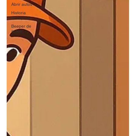
Abrir autos
Historia
cerrajeria
Beeper de
autos