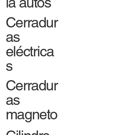
ia autos
Cerradur
as
eléctrica
s
Cerradur
as
magneto