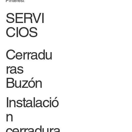
Pinterest
SERVI
CIOS
Cerradu
ras
Buzón
Instalació
n
cerradura