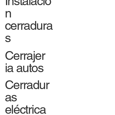
Instalació
n
cerradura
s
Cerrajer
ia autos
Cerradur
as
eléctrica