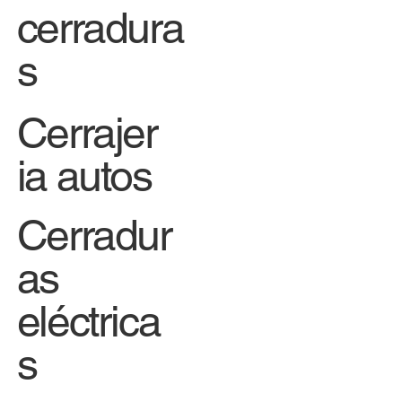
cerradura
s
Cerrajer
ia autos
Cerradur
as
eléctrica
s