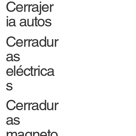
Cerrajer
ia autos
Cerradur
as
eléctrica
s
Cerradur
as
magneto