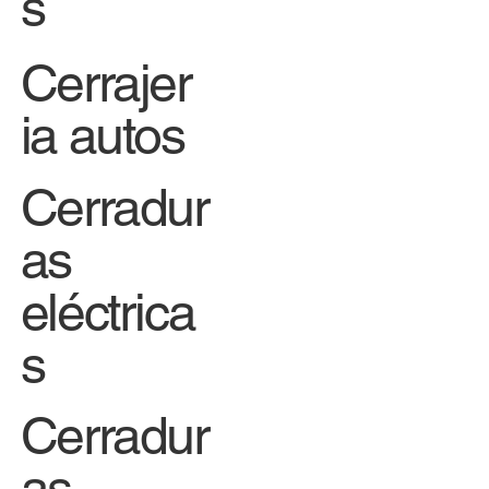
s
Cerrajer
ia autos
Cerradur
as
eléctrica
s
Cerradur
as