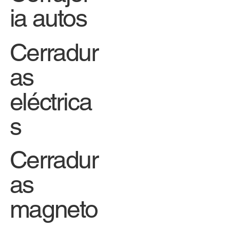
ia autos
Cerradur
as
eléctrica
s
Cerradur
as
magneto