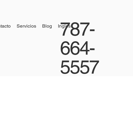
787-
tacto
Servicios
Blog
Ingles
664-
5557