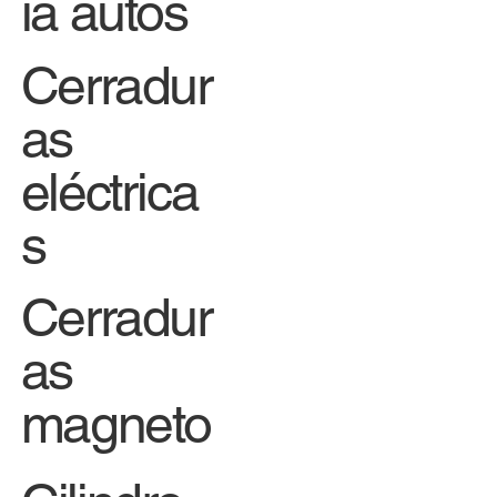
ia autos
Cerradur
as
eléctrica
s
Cerradur
as
magneto