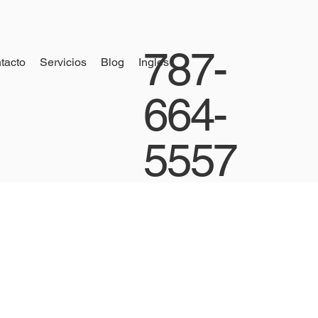
787-
tacto
Servicios
Blog
Ingles
664-
5557