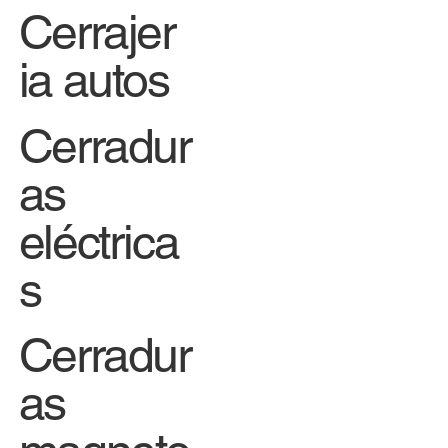
Cerrajer
ia autos
Cerradur
as
eléctrica
s
Cerradur
as