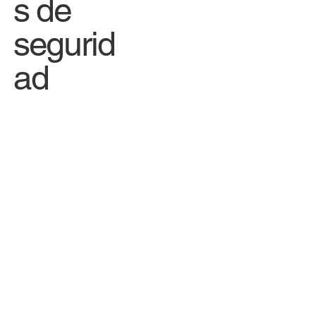
s de
segurid
ad