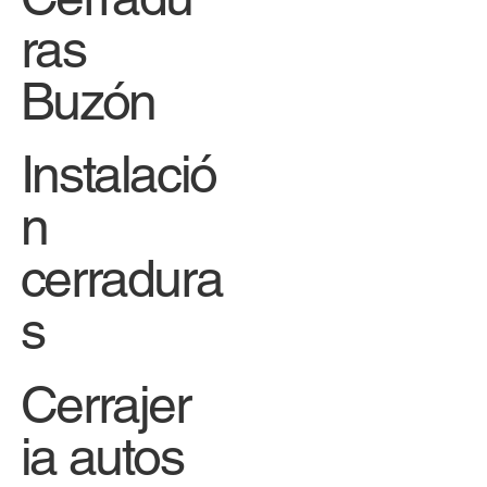
ras
Buzón
Instalació
n
cerradura
s
Cerrajer
ia autos