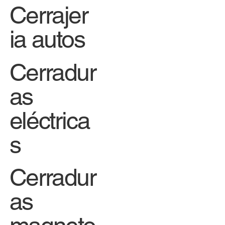
Cerrajer
ia autos
Cerradur
as
eléctrica
s
Cerradur
as