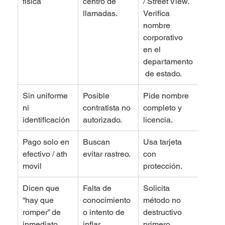
física
centro de 
/ Street View. 
llamadas.
Verifica 
nombre 
corporativo 
en el 
departamento
 de estado.
Sin uniforme 
Posible 
Pide nombre 
ni 
contratista no 
completo y 
identificación
autorizado.
licencia.
Pago solo en 
Buscan 
Usa tarjeta 
efectivo / ath 
evitar rastreo.
con 
movil 
protección.
Dicen que 
Falta de 
Solicita 
“hay que 
conocimiento 
método no 
romper” de 
o intento de 
destructivo 
inmediato
inflar.
primero.