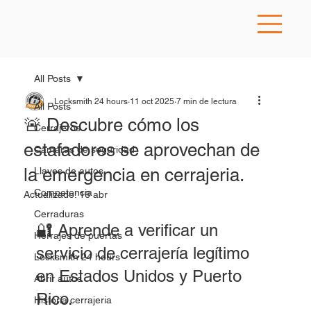
All Posts
Locksmith 24 hours
11 oct 2025
7 min de lectura
All Posts
🚨 Descubre cómo los
Cerrajeros
estafadores se aprovechan de
Camaras de seguridad
la emergencia en cerrajeria.
Llaves de autos
Competencia
Actualizado:
16 abr
Cerraduras
🔐 Aprende a verificar un 
Herrajes de puertas
servicio de cerrajería legítimo 
Locksmith 24 hours
en Estados Unidos y Puerto 
Abrir autos
Rico.
Historia cerrajeria