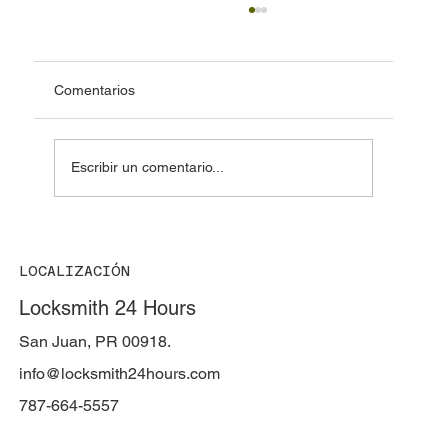
Comentarios
Escribir un comentario...
🔍 Cerrajería forense: cómo los expertos
apoyan investigaciones criminales
LOCALIZACIÓN
Locksmith 24 Hours
San Juan, PR 00918.
info@locksmith24hours.com
787-664-5557