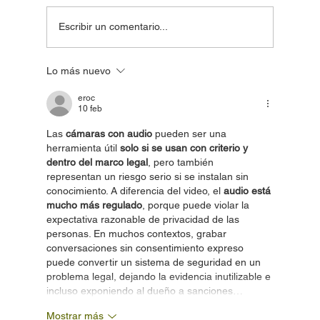
Escribir un comentario...
Lo más nuevo
🔐 Sistema de Videovigilancia con
Topology Mesh en Puerto Rico
eroc
10 feb
Las 
cámaras con audio
 pueden ser una 
herramienta útil 
solo si se usan con criterio y 
dentro del marco legal
, pero también 
representan un riesgo serio si se instalan sin 
conocimiento. A diferencia del video, el 
audio está 
mucho más regulado
, porque puede violar la 
expectativa razonable de privacidad de las 
personas. En muchos contextos, grabar 
conversaciones sin consentimiento expreso 
puede convertir un sistema de seguridad en un 
problema legal, dejando la evidencia inutilizable e 
incluso exponiendo al dueño a sanciones…
Mostrar más