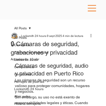
All Posts
Locksmith 24 hours
9 sept 2025
4 min de lectura
All Posts
🔒 Cámaras de seguridad,
Cerrajeros
grabaciones y privacidad
Camaras de seguridad
Actualizado:
16 abr
Llaves de autos
Cámaras de seguridad, audio 
Competencia
y privacidad en Puerto Rico
Cerraduras
Las cámaras de seguridad son un recurso 
Herrajes de puertas
valioso para proteger comunidades, hogares 
Locksmith 24 hours
y negocios.
Abrir autos
Sin embargo, su uso no está exento de 
responsabilidades legales y éticas. Cuando 
Historia cerrajeria