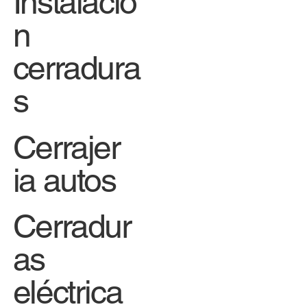
Instalació
n
cerradura
s
Cerrajer
ia autos
Cerradur
as
eléctrica