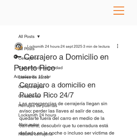
All Posts
Locksmith 24 hours
24 sept 2025
3 min de lectura
All Posts
🔑 Cerrajero a Domicilio en
Cerrajeros
Puerto Rico
Camaras de seguridad
Actualizado:
16 abr
Llaves de autos
Cerrajero a domicilio en 
Competencia
Puerto Rico 24/7
Cerraduras
Las emergencias de cerrajería llegan sin 
Herrajes de puertas
aviso: perder las llaves al salir de casa, 
Locksmith 24 hours
quedarte fuera del carro en medio de la 
Abrir autos
carretera, descubrir que tu cerradura está 
dañada en la noche o incluso ser víctima de 
Historia cerrajeria