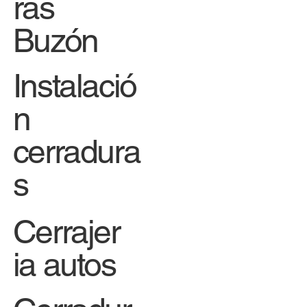
ras
Buzón
Instalació
n
cerradura
s
Cerrajer
ia autos