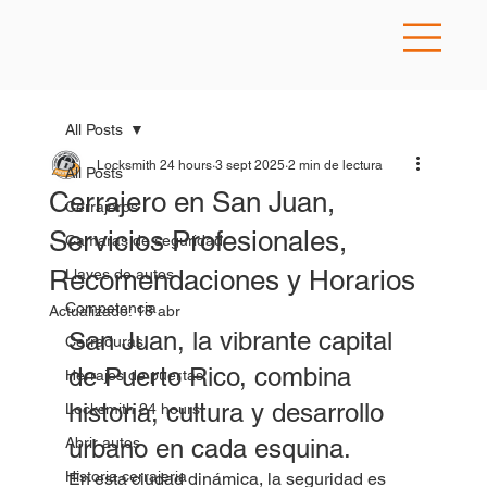
All Posts
Locksmith 24 hours
3 sept 2025
2 min de lectura
All Posts
Cerrajero en San Juan,
Cerrajeros
Servicios Profesionales,
Camaras de seguridad
Recomendaciones y Horarios
Llaves de autos
Competencia
Actualizado:
18 abr
San Juan, la vibrante capital 
Cerraduras
de Puerto Rico, combina 
Herrajes de puertas
historia, cultura y desarrollo 
Locksmith 24 hours
Abrir autos
urbano en cada esquina. 
Historia cerrajeria
En esta ciudad dinámica, la seguridad es 