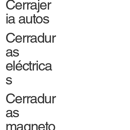
Cerrajer
ia autos
Cerradur
as
eléctrica
s
Cerradur
as
magneto