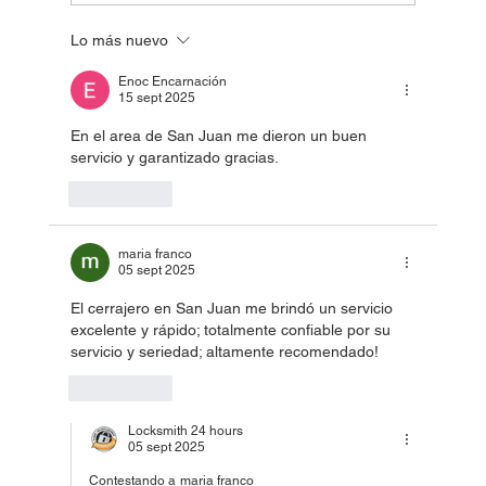
Lo más nuevo
Si tienes planes de instalar cámaras de
seguridad en tu hogar, en Locksmith te
Enoc Encarnación
orientarán
15 sept 2025
En el area de San Juan me dieron un buen 
servicio y garantizado gracias.
Me gusta
maria franco
05 sept 2025
El cerrajero en San Juan me brindó un servicio 
excelente y rápido; totalmente confiable por su 
servicio y seriedad; altamente recomendado! 
Me gusta
Locksmith 24 hours
05 sept 2025
Contestando a
maria franco