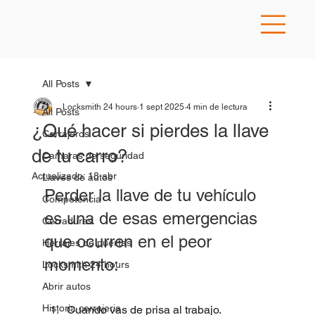
All Posts
Locksmith 24 hours
1 sept 2025
4 min de lectura
All Posts
¿Qué hacer si pierdes la llave
Cerrajeros
de tu carro?
Camaras de seguridad
Actualizado:
18 abr
Llaves de autos
Perder la llave de tu vehículo 
Competencia
es una de esas emergencias 
Cerraduras
que ocurren en el peor 
Herrajes de puertas
momento: 
Locksmith 24 hours
Abrir autos
Historia cerrajeria
Cuando vas de prisa al trabajo.