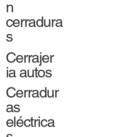
n
cerradura
s
Cerrajer
ia autos
Cerradur
as
eléctrica
s