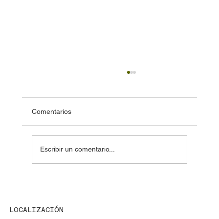
Comentarios
Escribir un comentario...
🔐 ¿Cómo funciona un inmovilizador de
auto y qué hacer si falla?
LOCALIZACIÓN