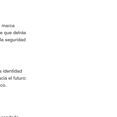
a marca 
be que detrás 
la seguridad 
a identidad 
a el futuro: 
ico.