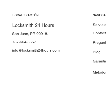
estafadores se aprovechan
de la emergencia en
cerrajeria.
LOCALIZACIÓN
NAVEGA
Locksmith 24 Hours
Servici
Contac
San Juan, PR 00918.
787-664-5557
Pregun
info@locksmith24hours.com
Blog
Garanti
Método