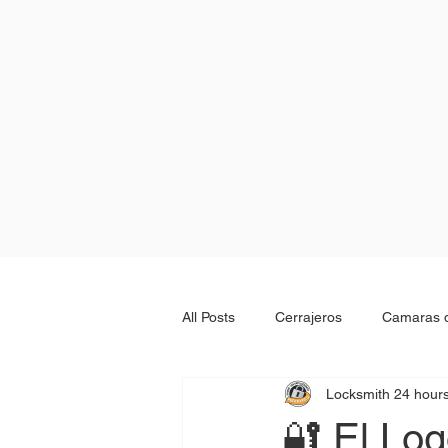
All Posts
Cerrajeros
Camaras d
Locksmith 24 hour
Locksmith 24 hours
Abrir aut
🔐 El Log