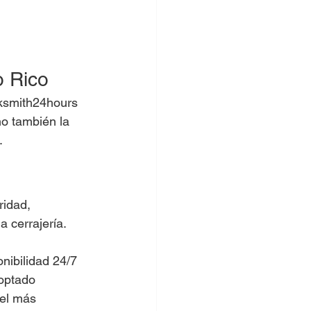
o Rico
cksmith24hours 
o también la 
.
idad, 
a cerrajería.
nibilidad 24/7 
doptado 
el más 