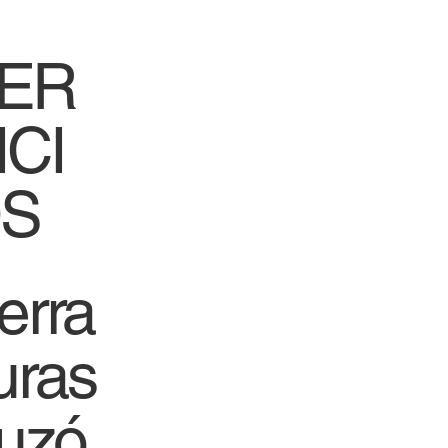
expertos apoyan
stigaciones criminales
ER
ICI
S
erra
uras
uzó