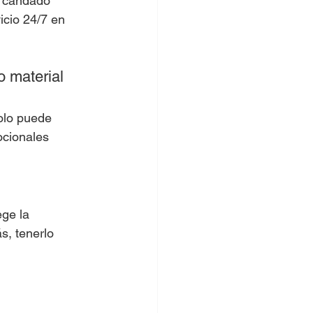
n candado 
icio 24/7 en 
 material 
olo puede 
ocionales 
ge la 
s, tenerlo 