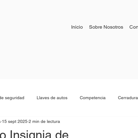
Inicio
Sobre Nosotros
Con
e seguridad
Llaves de autos
Competencia
Cerradura
s
15 sept 2025
2 min de lectura
os
Historia cerrajeria
Beeper de autos
o Insignia de