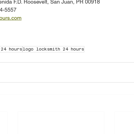
venida F.D. Roosevelt, San Juan, PR 00918
64-5557
ours.com
 24 hours
logo locksmith 24 hours