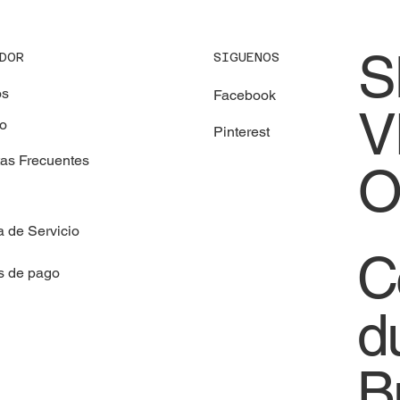
confianza en riesgo
los 
inve
S
SIGUENOS
DOR
os
Facebook
V
to
Pinterest
tas Frecuentes
O
a de Servicio
C
s de pago
d
B