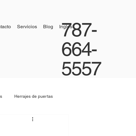
787-
tacto
Servicios
Blog
Ingles
664-
5557
s
Herrajes de puertas