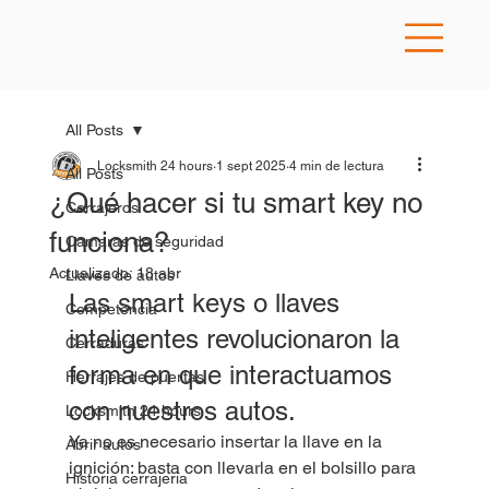
All Posts
Locksmith 24 hours
1 sept 2025
4 min de lectura
All Posts
¿Qué hacer si tu smart key no
Cerrajeros
funciona?
Camaras de seguridad
Actualizado:
18 abr
Llaves de autos
Las smart keys o llaves 
Competencia
inteligentes revolucionaron la 
Cerraduras
forma en que interactuamos 
Herrajes de puertas
con nuestros autos. 
Locksmith 24 hours
Ya no es necesario insertar la llave en la 
Abrir autos
ignición: basta con llevarla en el bolsillo para 
Historia cerrajeria