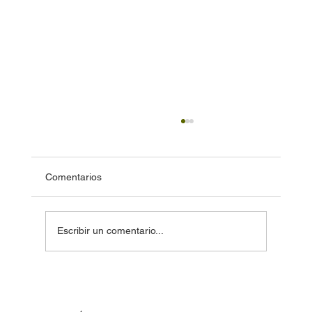
Comentarios
Escribir un comentario...
Cuánto tiempo tarda un cerrajero? —
Llegada, abrir una cerradura, hacer llave
de auto y abrir una caja fuerte