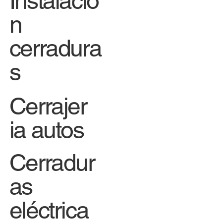
Instalació
n
cerradura
s
Cerrajer
ia autos
Cerradur
as
eléctrica