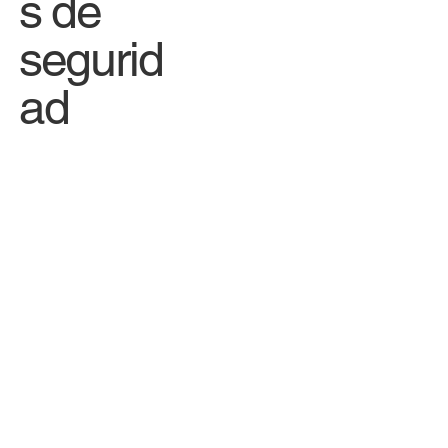
s de
segurid
ad