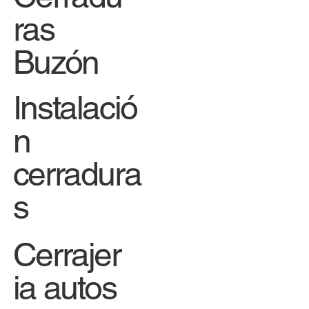
ras
Buzón
Instalació
n
cerradura
s
Cerrajer
ia autos