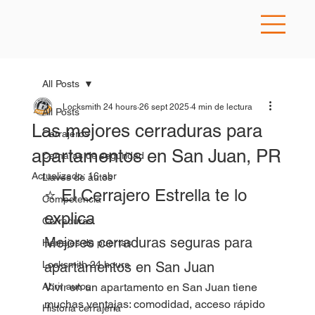
All Posts
Locksmith 24 hours
26 sept 2025
4 min de lectura
All Posts
Las mejores cerraduras para
Cerrajeros
apartamentos en San Juan, PR
Camaras de seguridad
Actualizado:
16 abr
Llaves de autos
⭐ El Cerrajero Estrella te lo 
Competencia
explica
Cerraduras
Mejores cerraduras seguras para 
Herrajes de puertas
Locksmith 24 hours
apartamentos en San Juan
Abrir autos
Vivir en un apartamento en San Juan tiene 
muchas ventajas: comodidad, acceso rápido 
Historia cerrajeria