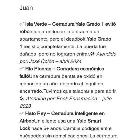
Juan
✅ 
Isla Verde – Cerradura Yale Grado 1 evitó 
robo
Intentaron forzar la entrada a un 
apartamento, pero el deadbolt 
Yale Grado 
1
 resistió completamente. La puerta fue 
dañada, pero no lograron entrar.🛠 
Atendido 
por: José Colón – abril 2024
✅ 
Río Piedras – Cerradura económica 
falló
Una cerradura barata se oxidó en 
menos de un año, dejando al inquilino 
encerrado. Tuvimos que taladrarla para abrir.
🛠 
Atendido por: Enok Encarnación – julio 
2023
✅ 
Hato Rey – Cerradura inteligente en 
Airbnb
Un cliente usa una 
Yale Smart 
Lock
 hace 5+ años. Cambia códigos entre 
huéspedes sin complicaciones. La cerradura 