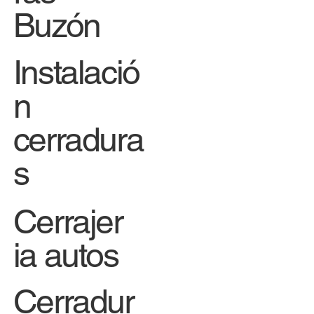
Buzón
Instalació
n
cerradura
s
Cerrajer
ia autos
Cerradur