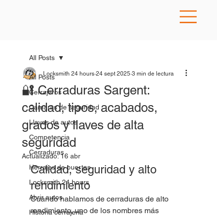
All Posts
Locksmith 24 hours
24 sept 2025
3 min de lectura
All Posts
🔐 Cerraduras Sargent:
Cerrajeros
calidad, tipos, acabados,
Camaras de seguridad
grados y llaves de alta
Llaves de autos
Competencia
seguridad
Cerraduras
Actualizado:
16 abr
Calidad, seguridad y alto 
Herrajes de puertas
Locksmith 24 hours
rendimiento
Abrir autos
Cuando hablamos de cerraduras de alto 
rendimiento, uno de los nombres más 
Historia cerrajeria