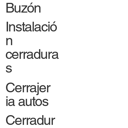
Buzón
Instalació
n
cerradura
s
Cerrajer
ia autos
Cerradur