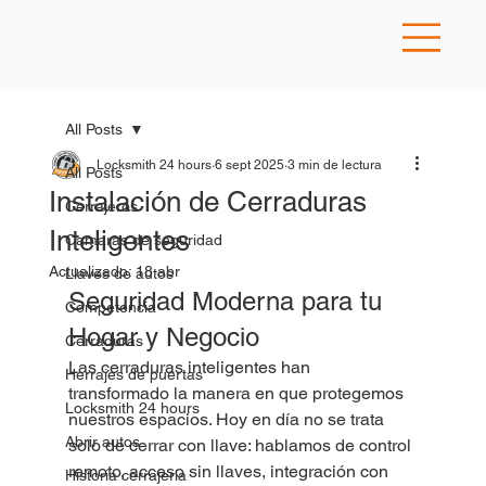
All Posts
Locksmith 24 hours
6 sept 2025
3 min de lectura
All Posts
Instalación de Cerraduras
Cerrajeros
Inteligentes
Camaras de seguridad
Actualizado:
18 abr
Llaves de autos
Seguridad Moderna para tu 
Competencia
Hogar y Negocio
Cerraduras
Las cerraduras inteligentes han 
Herrajes de puertas
transformado la manera en que protegemos 
Locksmith 24 hours
nuestros espacios. Hoy en día no se trata 
Abrir autos
solo de cerrar con llave: hablamos de control 
remoto, acceso sin llaves, integración con 
Historia cerrajeria