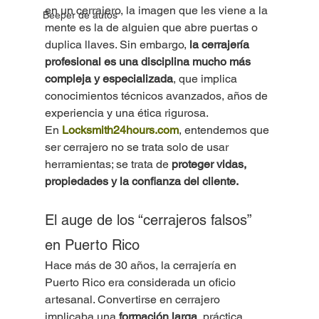
en un cerrajero, la imagen que les viene a la 
Beeper de autos
mente es la de alguien que abre puertas o 
duplica llaves. Sin embargo, 
la cerrajería 
profesional es una disciplina mucho más 
compleja y especializada
, que implica 
conocimientos técnicos avanzados, años de 
experiencia y una ética rigurosa.
En 
Locksmith24hours.com
, entendemos que 
ser cerrajero no se trata solo de usar 
herramientas; se trata de 
proteger vidas, 
propiedades y la confianza del cliente.
El auge de los “cerrajeros falsos” 
en Puerto Rico
Hace más de 30 años, la cerrajería en 
Puerto Rico era considerada un oficio 
artesanal. Convertirse en cerrajero 
implicaba una 
formación larga
, práctica 