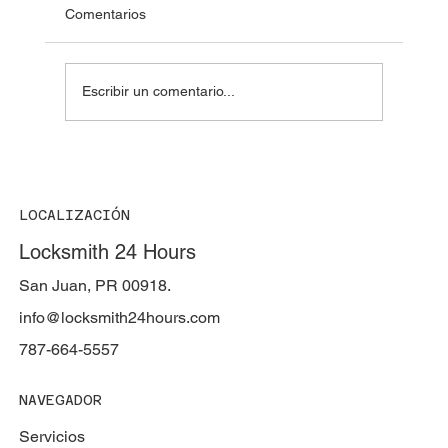
Comentarios
Escribir un comentario...
Cuánto tiempo tarda un cerrajero? —
Llegada, abrir una cerradura, hacer llave
de auto y abrir una caja fuerte
LOCALIZACIÓN
Locksmith 24 Hours
San Juan, PR 00918.
info@locksmith24hours.com
787-664-5557
NAVEGADOR
Servicios