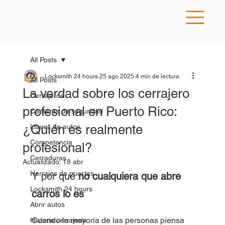
All Posts
Locksmith 24 hours
25 ago 2025
4 min de lectura
All Posts
La verdad sobre los cerrajero
Cerrajeros
profesional en Puerto Rico:
Camaras de seguridad
¿Quién es realmente
Llaves de autos
Competencia
profesional?
Cerraduras
Actualizado:
18 abr
Herrajes de puertas
Y por qué 
no cualquiera que abre 
Locksmith 24 hours
carros lo es
Abrir autos
Cuando la mayoría de las personas piensa 
Historia cerrajeria