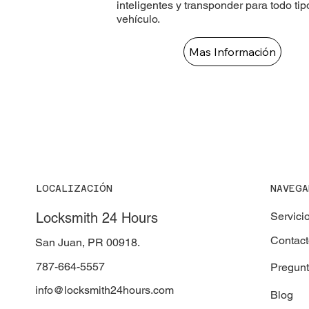
inteligentes y transponder para todo tip
vehículo.
Mas Información
LOCALIZACIÓN
NAVEGA
Locksmith 24 Hours
Servici
Contac
San Juan, PR 00918.
787-664-5557
Pregun
info@locksmith24hours.com
Blog