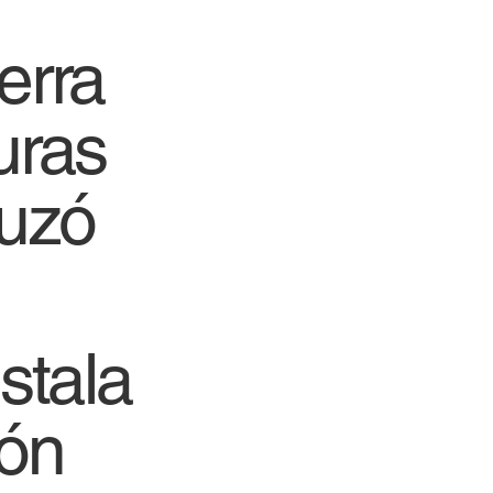
erra
uras
uzó
nstala
ión