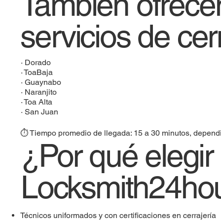
Tambien ofrec
servicios de cer
·
Dorado
·
ToaBaja
·
Guaynabo
·
Naranjito
·
Toa Alta
·
San Juan
⏱️ Tiempo promedio de llegada: 15 a 30 minutos, dependie
¿Por qué elegir
Locksmith24ho
Técnicos uniformados y con certificaciones en cerrajería