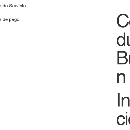
a de Servicio
C
s de pago
d
B
n
I
c