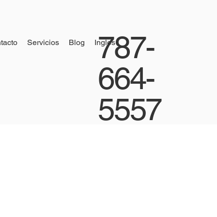
787-
tacto
Servicios
Blog
Ingles
664-
5557