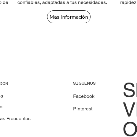
o de
confiables, adaptadas a tus necesidades.
rapidez
Mas Información
S
SIGUENOS
DOR
os
Facebook
V
to
Pinterest
tas Frecuentes
O