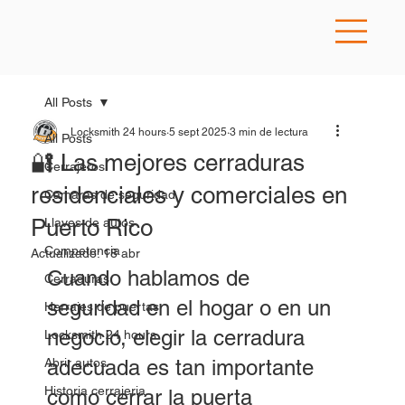
All Posts
Locksmith 24 hours
5 sept 2025
3 min de lectura
All Posts
🔐 Las mejores cerraduras
Cerrajeros
residenciales y comerciales en
Camaras de seguridad
Puerto Rico
Llaves de autos
Competencia
Actualizado:
18 abr
Cuando hablamos de 
Cerraduras
seguridad en el hogar o en un 
Herrajes de puertas
negocio, elegir la cerradura 
Locksmith 24 hours
Abrir autos
adecuada es tan importante 
Historia cerrajeria
como cerrar la puerta