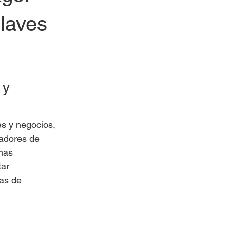
llaves
 y 
s y negocios, 
adores de 
mas 
ar 
ias de 