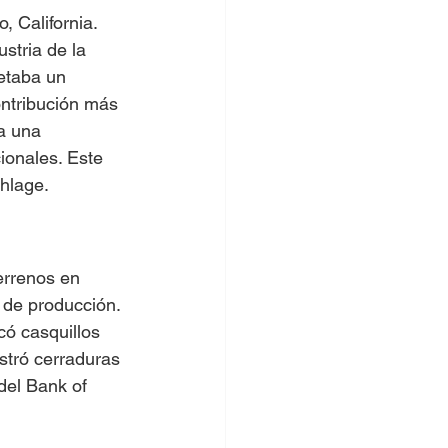
 California. 
stria de la 
etaba un 
ontribución más 
ba una 
ionales. Este 
chlage.
rrenos en 
 de producción. 
ó casquillos 
stró cerraduras 
del Bank of 