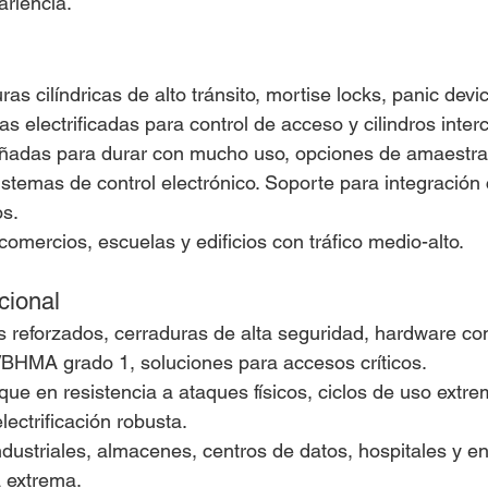
ariencia.
as cilíndricas de alto tránsito, mortise locks, panic devi
as electrificadas para control de acceso y cilindros inter
señadas para durar con mucho uso, opciones de amaestra
istemas de control electrónico. Soporte para integración
os.
 comercios, escuelas y edificios con tráfico medio-alto.
ucional
 reforzados, cerraduras de alta seguridad, hardware co
/BHMA grado 1, soluciones para accesos críticos.
oque en resistencia a ataques físicos, ciclos de uso ext
lectrificación robusta.
industriales, almacenes, centros de datos, hospitales y e
a extrema.