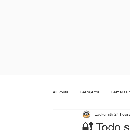
All Posts
Cerrajeros
Camaras d
Locksmith 24 hour
Locksmith 24 hours
Abrir aut
🔐 Todo s