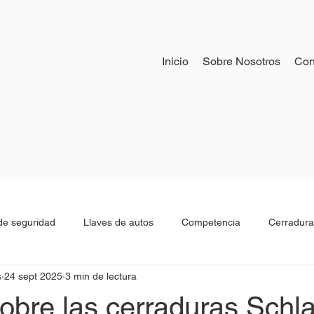
Inicio
Sobre Nosotros
Con
e seguridad
Llaves de autos
Competencia
Cerradura
s
24 sept 2025
3 min de lectura
os
Historia cerrajeria
Beeper de autos
obre las cerraduras Schl