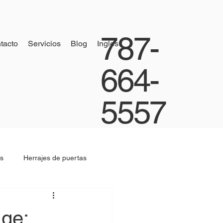
787-
tacto
Servicios
Blog
Ingles
664-
5557
s
Herrajes de puertas
age: