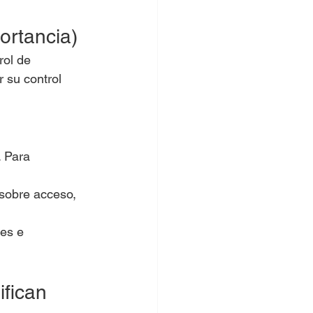
ortancia)
rol de 
 su control 
. Para 
 sobre acceso, 
es e 
ifican