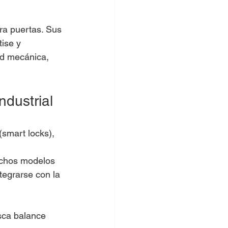
ra puertas. Sus 
ise y 
ad mecánica, 
ndustrial
(smart locks), 
Muchos modelos 
tegrarse con la 
sca balance 