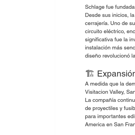
Schlage fue fundada 
Desde sus inicios, l
cerrajería. Uno de s
circuito eléctrico, e
significativa fue la i
instalación más senc
diseño revolucionó l
🏗 Expansió
A medida que la dem
Visitacion Valley, S
La compañía continuó
de proyectiles y fus
para importantes edi
America en San Fran