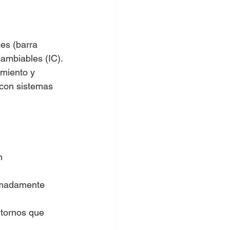
ces (barra 
cambiables (IC).
miento y 
 con sistemas 
n 
remadamente 
ntornos que 