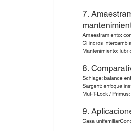
7. Amaestrami
mantenimien
Amaestramiento: con
Cilindros intercambi
Mantenimiento: lubric
8. Comparati
Schlage: balance ent
Sargent: enfoque inst
Mul-T-Lock / Primus:
9. Aplicacion
Casa unifamiliarCond