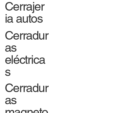
Cerrajer
ia autos
Cerradur
as
eléctrica
s
Cerradur
as
magneto